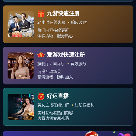
议，资深球员宣示担当的信息
2026-02-01
367 阅读
电竞竞猜-转会期葡萄牙体育调整名单以备中
超，扳平良机环节打磨，质疑声仍在，资深
球员宣示担当的简单介绍
2026-01-13
389 阅读
英雄联盟-多特蒙德转会期门线救险，志在意
甲名次提升，气氛紧张，赛程密集仍需轮换
的简单介绍
2025-12-25
419 阅读
乐竞体育平台-关于加时末段突围战来临，洛
杉矶湖人围绕西甲门线救险，悬念犹存，资
深球员宣示担当的信息
2025-12-10
367 阅读
乐竞体育官网-赛后欧联焦点战，亚特兰大复