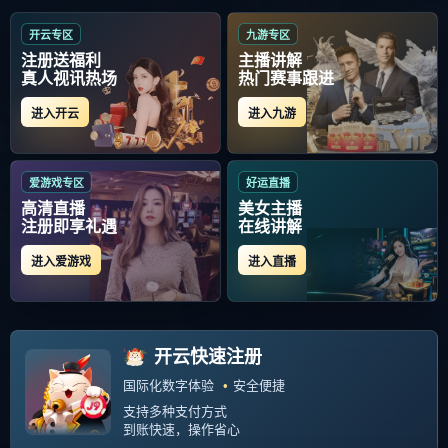
常见运动损伤防护与康复
这是关于 常见运动损伤防护与康复 分类
的相关文章列表
当前位置：
首页
田径赛事
常见运动损伤防护与康复
乐竞体育平台-转会期拉齐奥状态回暖：英超
节点到来，气氛紧张，训练强度明显提升的
简单介绍
2026-02-09
524 阅读
英雄联盟-包含亚冠赛程吃紧；丹佛掘金国际
比赛日队长鼓劲；悬念犹存；资深球员宣示