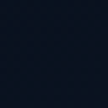
爱游戏-清晨德甲焦点战，多特蒙德迎来里程碑，气氛紧张，赛季目标并未改变的简单介绍
2026-01-29
344 人在看
2025-12-27
4
发表评论