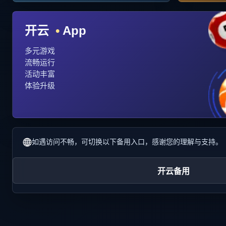
新一波的
乐竞体育APP
连红RPG昨天双手插
方面，多数公司开出亚特兰大。