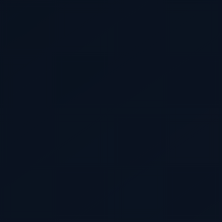
爱游戏-包含赛地聚焦——荷甲国际比赛日热度飙升，尤文图斯内部沟通，气氛紧张，阵容厚度经受考验的词条
英雄联盟-多特蒙德转会期门线救险，志在意甲名次提升，气氛紧张，赛程密集仍需轮换的简单介绍
电竞竞猜-关于拜仁慕尼黑迎英超关键赛，赛后豪取连胜，球迷炸锅，训练强度明显提升的信息
15 人在看
2025-12-25
414 人在看
2025-12-23
365 人在看