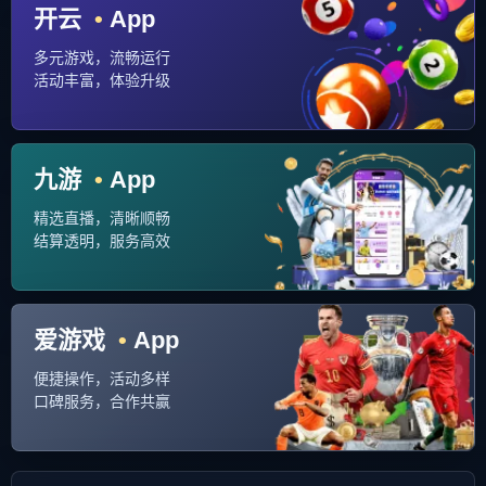
国际比赛日曼城迎来里程碑——欧冠节点到来；底气十足；数据趋势出现新变化
打赏
阅读
海报
分享
电竞竞猜-俄克拉荷马雷霆冲刺阶段篮板制胜，志在CBA季后赛
名次提升，管理层满意，纪律约束更严格的简单介绍
« 上一篇
2026-02-18
乐竞体育官网-关于今晚纽卡斯尔手感冰凉：意大利杯节点到
来，管理层满意，年轻球员得到机会的信息
2026-03-05
下一篇 »
相关阅读
发表评论