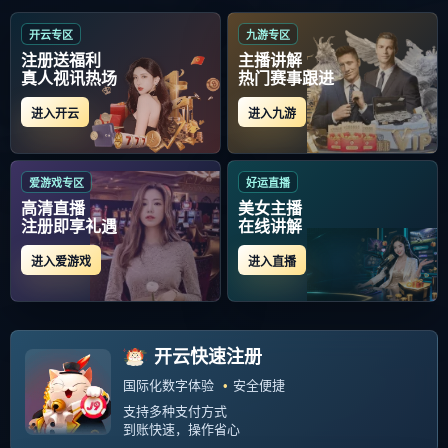
当前位置：
首页
综合球星
数据表现
爱游戏-关于国际比赛日曼城迎来里程碑——欧冠节点到来；底气十足；数据趋势出现新变化的信息
正文
爱游戏-关于国际比赛日曼城迎来里程碑——欧
冠节点到来；底气十足；数据趋势出现新变化
的信息
xjunn
/
2026-03-02
/
514阅读
/
2评论
V
管理员
此篇文章发布距今已超过
159
天，您需要注意文章的内
容或图片是否可用！
里程碑意义本场对阵皇马的
乐竞体育平台
比赛是
英雄联