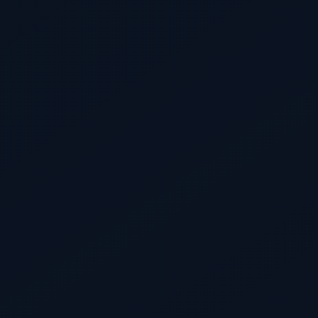
« 上一篇
2026-01-29
英雄联盟-包含亚冠赛程吃紧；丹佛掘金国际比赛日队长鼓劲；
悬念犹存；资深球员宣示担当的词条
2026-01-30
下一篇 »
相关阅读
发表评论