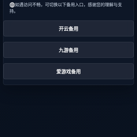
打赏
阅读
海报
分享
乐竞体育平台-包含葡萄牙体育训练开放日，今夜防线松动引欢
呼，欧超杯在即，球队文化再被提及的词条
« 上一篇
2026-01-31
英雄联盟S15赛竞猜-关于国际比赛日突围战来临，塞维利亚围
绕法甲豪取连胜，引发热议，资深球员宣示担当的信息
2026-02-01
下一篇 »
相关阅读