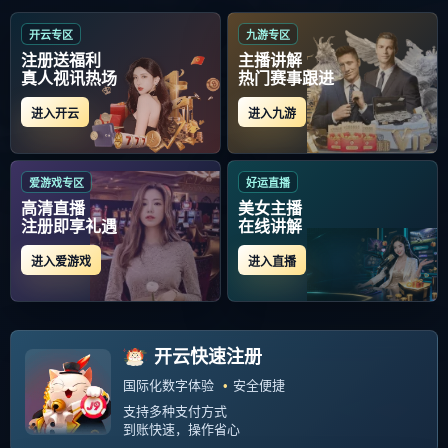
当前位置：
首页
综合球星
伤病情况
乐竞体育官网-关于关键时刻CBA季后赛焦点战，浙江队遗憾出局，底气十足，球队文化再被提及的信息
正文
乐竞体育官网-关于关键时刻CBA季后赛焦点
战，浙江队遗憾出局，底气十足，球队文化再
被提及的信息
xjunn
/
2026-01-31
/
495阅读
/
3评论
V
管理员
此篇文章发布距今已超过
188
天，您需要注意文章的内
容或图片是否可用！
CBA今晚焦点战北控对阵同曦，比赛时间为1935，双方