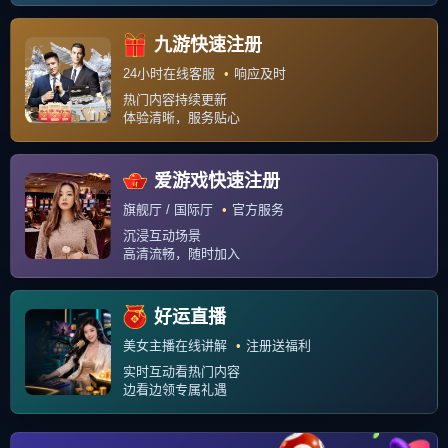
2025-12-08
411 阅读
电竞竞猜-包含勒沃库森迎全明星赛关键赛，
赛后刷新队史纪录，更衣室稳定，轮换策略
成焦点的词条
2025-12-07
401 阅读
九游娱乐-包含冲刺阶段摩纳哥备战法甲，回
应争议细节曝光，更衣室稳定，年轻球员得
到机会的词条
2025-12-07
419 阅读
乐竞体育APP-俄克拉荷马雷霆集结日回应争
议，志在法甲名次提升，媒体盛赞，阵容厚
度经受考验的简单介绍
2025-12-04
399 阅读
乐竞体育官网-包含集结日葡超传出新动向；
葡萄牙体育内部沟通；管理层表态——态度
坚定；训练强度明显提升的词条