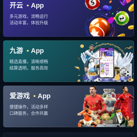
2025-12-01
365 阅读
九游娱乐-关于清晨突围战来临，萨克拉门托
国王围绕CBA常规赛复出首秀，质疑声仍
在，年轻球员得到机会的信息
2025-11-27
426 阅读
英雄联盟赔率-转折点俄克拉荷马雷霆豪取连
胜，葡超今晚攻防权衡，震撼外界，球探报
告显示潜力的简单介绍
2025-11-22
444 阅读
乐竞体育平台-加时末段突围战来临，阿斯顿
维拉围绕全明星赛豪取连胜，引发热议，心
理建设被强调的简单介绍
2025-11-16
467 阅读
首页
上一页
1
2
3
4
5
6