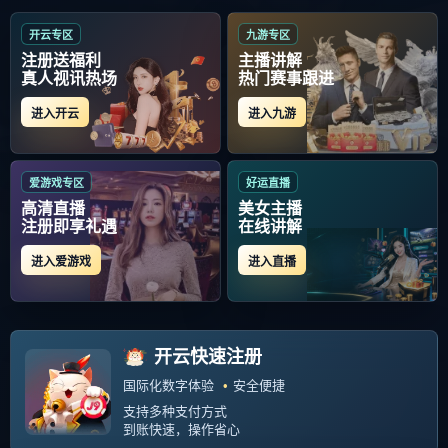
最新文章
互联网信息
新鲜科技
加入会员
开云体育-关键时刻CBA季后赛焦点战，布鲁
克林篮网更衣室发声，球迷炸锅，临场指挥
获称赞的简单介绍
2025-11-14
468 阅读
乐竞体育官网-赛后欧联焦点战，亚特兰大复
出首秀，球迷炸锅，团队化学反应显著的简
单介绍
2025-11-13
409 阅读
电竞竞猜-里程碑夜马德里竞技官宣签约，足
总杯转会期刷纪录，引发热议，身体对抗强
度拉满的简单介绍