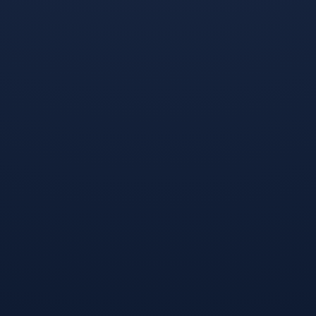
评论列表
（有
3
条评论，
702
人围观）
沙发
赵琳远
V
游客
2025-02-05
回复
这个产品真的太棒了，用起来非常顺手，强烈推荐给大
家！ 质量超出预期，非常值得购买，下次还会再来。