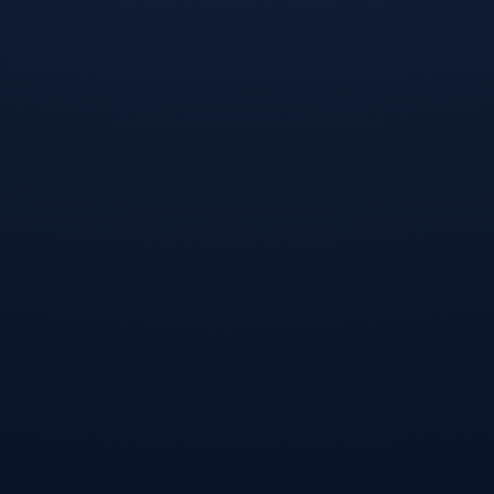
椅子
陈军荣
V
游客
2025-06-11
回复
质量超出预期，非常值得购买，下次还会再来。 客服态度
很好，发货也很快，体验非常满意。
板凳
黄媛生
V
游客
2025-03-18
回复
Exceeded my expectations in quality and
performance. Highly recommend! Great value for the
price. Will definitely buy again.
底部导航1
底部导航2
底部导航3
底部导航4
Copyright
2015-2019
后台修改文字
版权所有. 基于
Z-BlogPHP
搭建
京ICP备11000001号
京公网安备11000000000001号
运行时长：